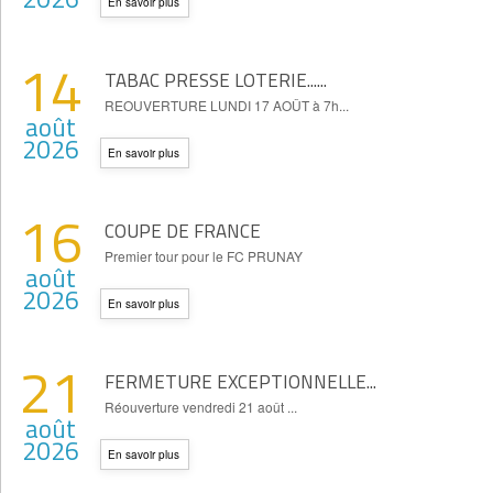
En savoir plus
14
TABAC PRESSE LOTERIE......
REOUVERTURE LUNDI 17 AOÛT à 7h...
août
2026
En savoir plus
16
COUPE DE FRANCE
Premier tour pour le FC PRUNAY
août
2026
En savoir plus
21
FERMETURE EXCEPTIONNELLE...
Réouverture vendredi 21 août ...
août
2026
En savoir plus