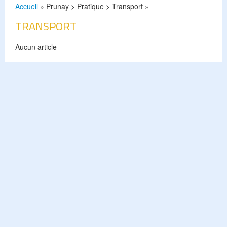
Accueil
» Prunay > Pratique > Transport »
TRANSPORT
Aucun article