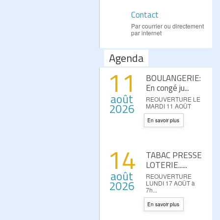
Contact
Par courrier ou directement
par internet
Agenda
11
BOULANGERIE:
En congé ju...
août
REOUVERTURE LE
2026
MARDI 11 AOÛT
En savoir plus
14
TABAC PRESSE
LOTERIE......
août
REOUVERTURE
2026
LUNDI 17 AOÛT à
7h...
En savoir plus