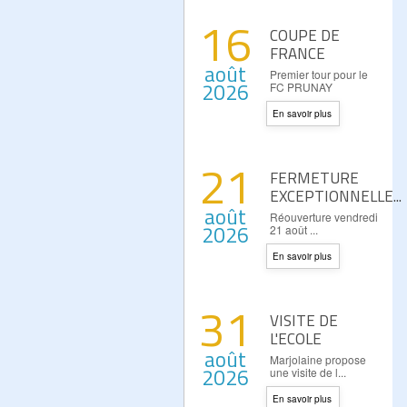
16
COUPE DE
FRANCE
août
Premier tour pour le
2026
FC PRUNAY
En savoir plus
21
FERMETURE
EXCEPTIONNELLE...
août
Réouverture vendredi
2026
21 août ...
En savoir plus
31
VISITE DE
L'ECOLE
août
Marjolaine propose
2026
une visite de l...
En savoir plus