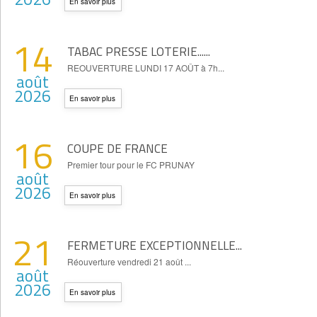
En savoir plus
14
TABAC PRESSE LOTERIE......
REOUVERTURE LUNDI 17 AOÛT à 7h...
août
2026
En savoir plus
16
COUPE DE FRANCE
Premier tour pour le FC PRUNAY
août
2026
En savoir plus
21
FERMETURE EXCEPTIONNELLE...
Réouverture vendredi 21 août ...
août
2026
En savoir plus