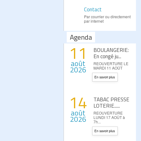
Contact
Par courrier ou directement
par internet
Agenda
11
BOULANGERIE:
En congé ju...
août
REOUVERTURE LE
2026
MARDI 11 AOÛT
En savoir plus
14
TABAC PRESSE
LOTERIE......
août
REOUVERTURE
2026
LUNDI 17 AOÛT à
7h...
En savoir plus