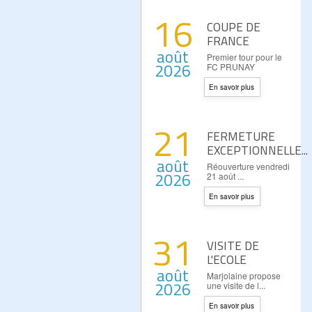
16
COUPE DE
FRANCE
août
Premier tour pour le
2026
FC PRUNAY
En savoir plus
21
FERMETURE
EXCEPTIONNELLE...
août
Réouverture vendredi
2026
21 août ...
En savoir plus
31
VISITE DE
L'ECOLE
août
Marjolaine propose
2026
une visite de l...
En savoir plus