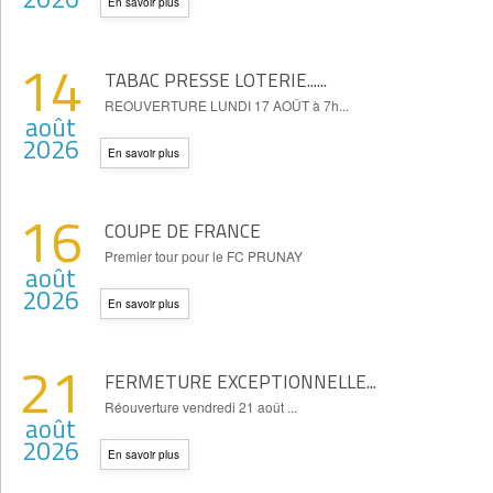
En savoir plus
14
TABAC PRESSE LOTERIE......
REOUVERTURE LUNDI 17 AOÛT à 7h...
août
2026
En savoir plus
16
COUPE DE FRANCE
Premier tour pour le FC PRUNAY
août
2026
En savoir plus
21
FERMETURE EXCEPTIONNELLE...
Réouverture vendredi 21 août ...
août
2026
En savoir plus