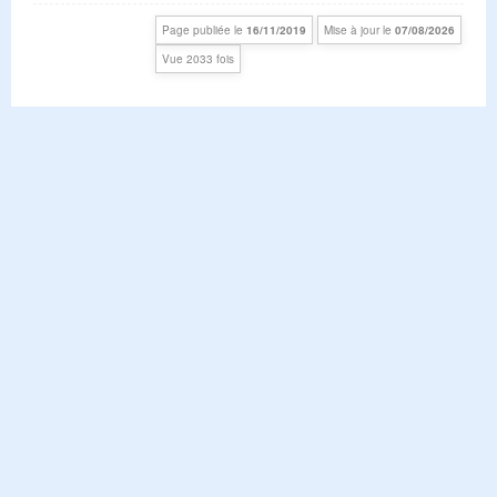
Page publiée le
16/11/2019
Mise à jour le
07/08/2026
Vue 2033 fois