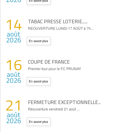
En savoir plus
14
TABAC PRESSE LOTERIE......
REOUVERTURE LUNDI 17 AOÛT à 7h...
août
2026
En savoir plus
16
COUPE DE FRANCE
Premier tour pour le FC PRUNAY
août
2026
En savoir plus
21
FERMETURE EXCEPTIONNELLE...
Réouverture vendredi 21 août ...
août
2026
En savoir plus