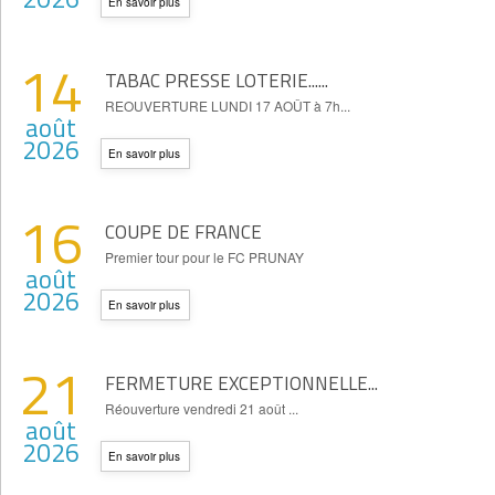
En savoir plus
14
TABAC PRESSE LOTERIE......
REOUVERTURE LUNDI 17 AOÛT à 7h...
août
2026
En savoir plus
16
COUPE DE FRANCE
Premier tour pour le FC PRUNAY
août
2026
En savoir plus
21
FERMETURE EXCEPTIONNELLE...
Réouverture vendredi 21 août ...
août
2026
En savoir plus