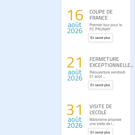
16
COUPE DE
FRANCE
août
Premier tour pour le
2026
FC PRUNAY
En savoir plus
21
FERMETURE
EXCEPTIONNELLE...
août
Réouverture vendredi
2026
21 août ...
En savoir plus
31
VISITE DE
L'ECOLE
août
Marjolaine propose
2026
une visite de l...
En savoir plus