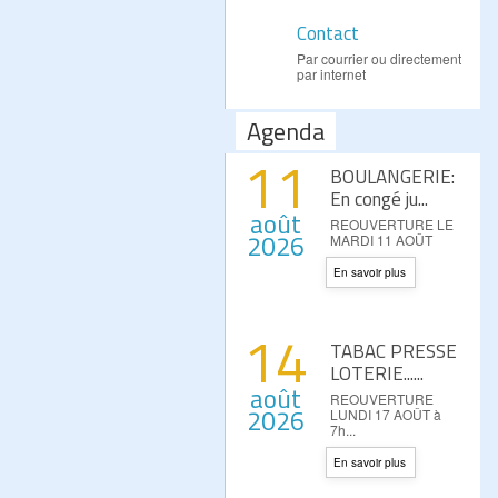
Contact
Par courrier ou directement
par internet
Agenda
11
BOULANGERIE:
En congé ju...
août
REOUVERTURE LE
2026
MARDI 11 AOÛT
En savoir plus
14
TABAC PRESSE
LOTERIE......
août
REOUVERTURE
2026
LUNDI 17 AOÛT à
7h...
En savoir plus