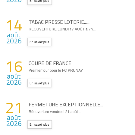
En savoir plus
14
TABAC PRESSE LOTERIE......
REOUVERTURE LUNDI 17 AOÛT à 7h...
août
2026
En savoir plus
16
COUPE DE FRANCE
Premier tour pour le FC PRUNAY
août
2026
En savoir plus
21
FERMETURE EXCEPTIONNELLE...
Réouverture vendredi 21 août ...
août
2026
En savoir plus