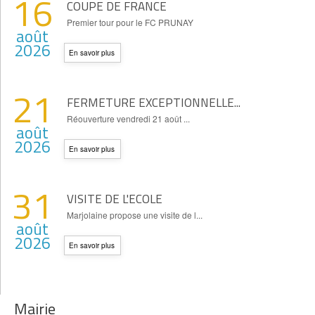
16
COUPE DE FRANCE
Premier tour pour le FC PRUNAY
août
2026
En savoir plus
21
FERMETURE EXCEPTIONNELLE...
Réouverture vendredi 21 août ...
août
2026
En savoir plus
31
VISITE DE L'ECOLE
Marjolaine propose une visite de l...
août
2026
En savoir plus
Mairie