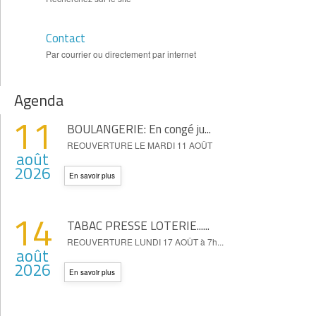
Contact
Par courrier ou directement par internet
Agenda
11
BOULANGERIE: En congé ju...
REOUVERTURE LE MARDI 11 AOÛT
août
2026
En savoir plus
14
TABAC PRESSE LOTERIE......
REOUVERTURE LUNDI 17 AOÛT à 7h...
août
2026
En savoir plus